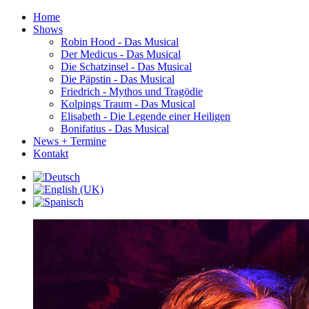
Home
Shows
Robin Hood - Das Musical
Der Medicus - Das Musical
Die Schatzinsel - Das Musical
Die Päpstin - Das Musical
Friedrich - Mythos und Tragödie
Kolpings Traum - Das Musical
Elisabeth - Die Legende einer Heiligen
Bonifatius - Das Musical
News + Termine
Kontakt